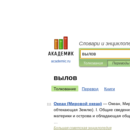
Словари и энциклоп
academic.ru
Толкования
Переводы
вылов
Толкование
Перевод
Книги
Океан (Мировой океан)
— Океан, Миро
111
обтекающая Землю). I. Общие сведени
материки и острова и обладающая общ
…
Большая советская энциклопедия