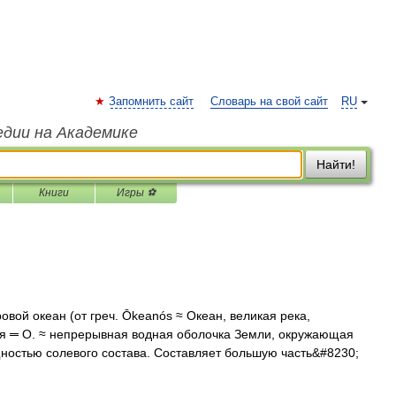
Запомнить сайт
Словарь на свой сайт
RU
едии на Академике
Найти!
Книги
Игры ⚽
вой океан (от греч. Ōkeanós ≈ Океан, великая река,
я ═ О. ≈ непрерывная водная оболочка Земли, окружающая
ностью солевого состава. Составляет большую часть&#8230;