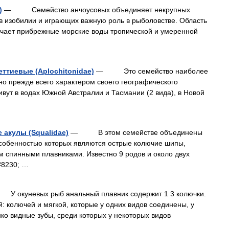
)
— Семейство анчоусовых объединяет некрупных
в изобилии и играющих важную роль в рыболовстве. Область
ючает прибрежные морские воды тропической и умеренной
ттиевые (Aplochitonidae)
— Это семейство наиболее
но прежде всего характером своего географического
ивут в водах Южной Австралии и Тасмании (2 вида), в Новой
акулы (Squalidae)
— В этом семействе объединены
особенностью которых являются острые колючие шипы,
 спинными плавниками. Известно 9 родов и около двух
#8230; …
окуневых рыб анальный плавник содержит 1 3 колючки.
й: колючей и мягкой, которые у одних видов соединены, у
ко видные зубы, среди которых у некоторых видов