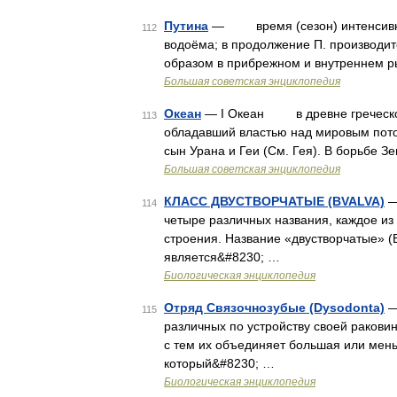
Путина
— время (сезон) интенсивног
112
водоёма; в продолжение П. производи
образом в прибрежном и внутреннем 
Большая советская энциклопедия
Океан
— I Океан в древне греческой 
113
обладавший властью над мировым пото
сын Урана и Геи (См. Гея). В борьбе З
Большая советская энциклопедия
КЛАСС ДВУСТВОРЧАТЫЕ (BVALVA)
—
114
четыре различных названия, каждое из
строения. Название «двустворчатые» (
является&#8230; …
Биологическая энциклопедия
Отряд Связочнозубые (Dysodonta)
—
115
различных по устройству своей раковин
с тем их объединяет большая или мен
который&#8230; …
Биологическая энциклопедия