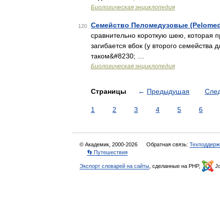
Биологическая энциклопедия
Семейство Пеломедузовые (Pelomed
120
сравнительно короткую шею, которая пр
загибается вбок (у второго семейства д
таком&#8230; …
Биологическая энциклопедия
Страницы
←
Предыдущая
Сле
1
2
3
4
5
6
© Академик, 2000-2026
Обратная связь:
Техподдерж
👣 Путешествия
Экспорт словарей на сайты
, сделанные на PHP,
Jo