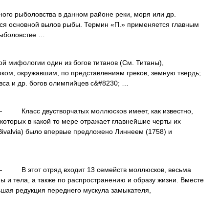
о рыболовства в данном районе реки, моря или др.
тся основной вылов рыбы. Термин «П.» применяется главным
рыболовстве …
мифологии один из богов титанов (См. Титаны),
ком, окружавшим, по представлениям греков, земную твердь;
евса и др. богов олимпийцев с&#8230; …
 Класс двустворчатых моллюсков имеет, как известно,
 которых в какой то мере отражает главнейшие черты их
Bivalvia) было впервые предложено Линнеем (1758) и
 В этот отряд входит 13 семейств моллюсков, весьма
ы и тела, а также по распространению и образу жизни. Вместе
ьшая редукция переднего мускула замыкателя,