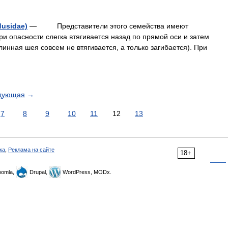
usidae)
— Представители этого семейства имеют
и опасности слегка втягивается назад по прямой оси и затем
линная шея совсем не втягивается, а только загибается). При
дующая
→
7
8
9
10
11
12
13
ка
,
Реклама на сайте
18+
omla,
Drupal,
WordPress, MODx.