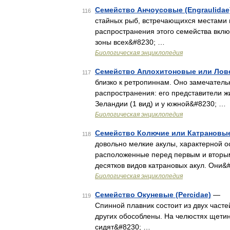
Семейство Анчоусовые (Engraulidae
116
стайных рыб, встречающихся местами 
распространения этого семейства вкл
зоны всех&#8230; …
Биологическая энциклопедия
Семейство Аплохитоновые или Лове
117
близко к ретропиннам. Оно замечатель
распространения: его представители ж
Зеландии (1 вид) и у южной&#8230; …
Биологическая энциклопедия
Семейство Колючие или Катрановые 
118
довольно мелкие акулы, характерной 
расположенные перед первым и вторым
десятков видов катрановых акул. Они&
Биологическая энциклопедия
Семейство Окуневые (Percidae)
— У 
119
Спинной плавник состоит из двух часте
других обособлены. На челюстях щетин
сидят&#8230; …